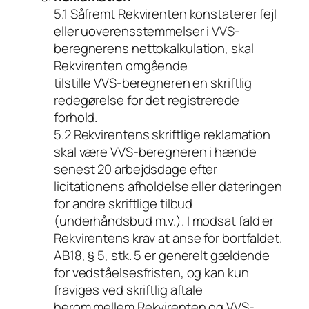
5.1 Såfremt Rekvirenten konstaterer fejl
eller uoverensstemmelser i VVS-
beregnerens nettokalkulation, skal
Rekvirenten omgående
tilstille VVS-beregneren en skriftlig
redegørelse for det registrerede
forhold.
5.2 Rekvirentens skriftlige reklamation
skal være VVS-beregneren i hænde
senest 20 arbejdsdage efter
licitationens afholdelse eller dateringen
for andre skriftlige tilbud
(underhåndsbud m.v.). I modsat fald er
Rekvirentens krav at anse for bortfaldet.
AB18, § 5, stk. 5 er generelt gældende
for vedståelsesfristen, og kan kun
fraviges ved skriftlig aftale
herom mellem Rekvirenten og VVS-