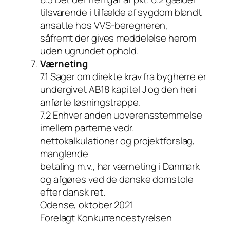
tilsvarende i tilfælde af sygdom blandt
ansatte hos VVS-beregneren,
såfremt der gives meddelelse herom
uden ugrundet ophold.
Værneting
7.1 Sager om direkte krav fra bygherre er
undergivet AB18 kapitel J og den heri
anførte løsningstrappe.
7.2 Enhver anden uoverensstemmelse
imellem parterne vedr.
nettokalkulationer og projektforslag,
manglende
betaling m.v., har værneting i Danmark
og afgøres ved de danske domstole
efter dansk ret.
Odense, oktober 2021
Forelagt Konkurrencestyrelsen