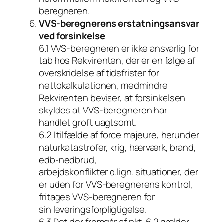
beregneren.
VVS-beregnerens erstatningsansvar
ved forsinkelse
6.1 VVS-beregneren er ikke ansvarlig for
tab hos Rekvirenten, der er en følge af
overskridelse af tidsfrister for
nettokalkulationen, medmindre
Rekvirenten beviser, at forsinkelsen
skyldes at VVS-beregneren har
handlet groft uagtsomt.
6.2 I tilfælde af force majeure, herunder
naturkatastrofer, krig, hærværk, brand,
edb-nedbrud,
arbejdskonflikter o.lign. situationer, der
er uden for VVS-beregnerens kontrol,
fritages VVS-beregneren for
sin leveringsforpligtigelse.
6.3 Det der fremgår af pkt. 6.2 gælder