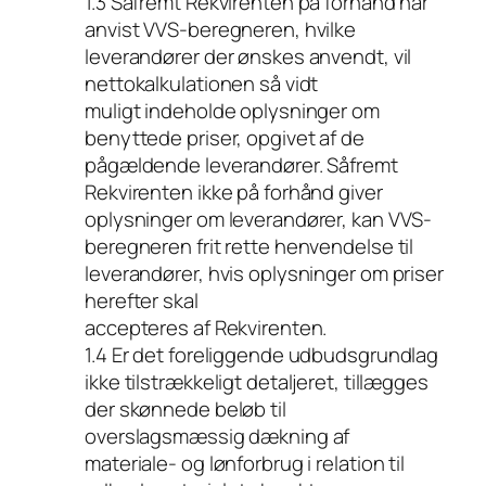
1.3 Såfremt Rekvirenten på forhånd har
anvist VVS-beregneren, hvilke
leverandører der ønskes anvendt, vil
nettokalkulationen så vidt
muligt indeholde oplysninger om
benyttede priser, opgivet af de
pågældende leverandører. Såfremt
Rekvirenten ikke på forhånd giver
oplysninger om leverandører, kan VVS-
beregneren frit rette henvendelse til
leverandører, hvis oplysninger om priser
herefter skal
accepteres af Rekvirenten.
1.4 Er det foreliggende udbudsgrundlag
ikke tilstrækkeligt detaljeret, tillægges
der skønnede beløb til
overslagsmæssig dækning af
materiale- og lønforbrug i relation til