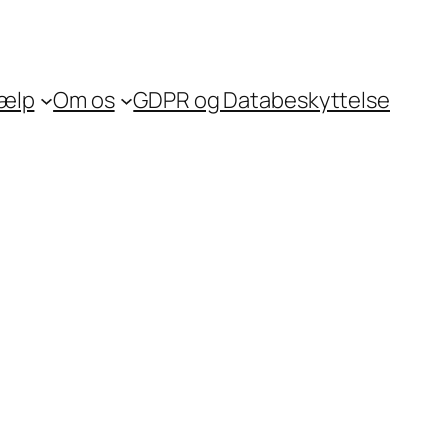
jælp
Om os
GDPR og Databeskyttelse