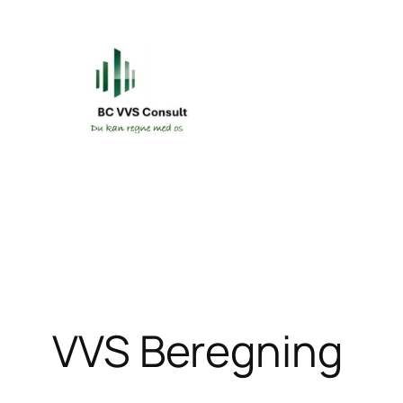
Spring
til
indhold
VVS Beregning