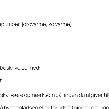
pumper, jordvarme, solvarme)
sbeskrivelse med:
t
 skal være opmærksom på, inden du afgiver ti
å byggepladsen eller forudsætninger, der ligge